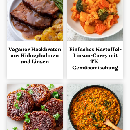
g
e
n
Veganer Hackbraten
Einfaches Kartoffel-
aus Kidneybohnen
Linsen-Curry mit
und Linsen
TK-
Gemüsemischung