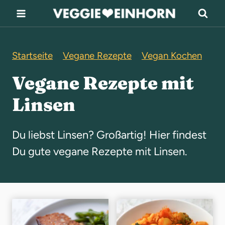
Z
u
m
Startseite
»
Vegane Rezepte
»
Vegan Kochen
I
n
Vegane Rezepte mit
h
Linsen
a
l
Du liebst Linsen? Großartig! Hier findest
t
Du gute vegane Rezepte mit Linsen.
s
p
r
i
n