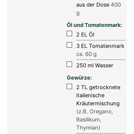
aus der Dose
400
g
Öl und Tomatenmark:
▢
2
EL
Öl
▢
3
EL
Tomatenmark
ca. 60 g
▢
250
ml
Wasser
Gewürze:
▢
2
TL
getrocknete
italienische
Kräutermischung
(z.B. Oregano,
Basilikum,
Thymian)