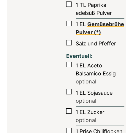
▢
1
TL
Paprika
edelsüß Pulver
▢
1
EL
Gemüsebrühe
Pulver (*)
▢
Salz und Pfeffer
Eventuell:
▢
1
EL
Aceto
Balsamico Essig
optional
▢
1
EL
Sojasauce
optional
▢
1
EL
Zucker
optional
▢
1
Prise
Chiliflocken