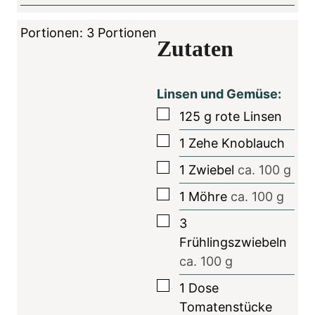
i
n
Portionen:
3
Portionen
Zutaten
u
t
e
Linsen und Gemüse:
n
▢
125
g
rote Linsen
▢
1
Zehe
Knoblauch
▢
1
Zwiebel
ca. 100 g
▢
1
Möhre
ca. 100 g
▢
3
Frühlingszwiebeln
ca. 100 g
▢
1
Dose
Tomatenstücke