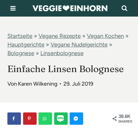
Z
u
m
I
Startseite
»
Vegane Rezepte
»
Vegan Kochen
»
Hauptgerichte
»
Vegane Nudelgerichte
»
n
Bolognese
»
Linsenbolognese
h
a
Einfache Linsen Bolognese
l
Von
Karen Wilkening
29. Juli 2019
t
s
p
r
38.6K
SHARES
i
n