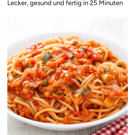
Lecker, gesund und fertig in 25 Minuten
g
e
n