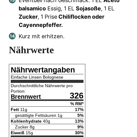
Eventuell nach Geschmack:
1
EL
Aceto
balsamico
Essig,
1
EL
Sojasoße
,
1
EL
Zucker
,
1
Prise
Chiliflocken oder
Cayennepfeffer.
Kurz mit erhitzen.
Nährwerte
Nährwertangaben
Einfache Linsen Bolognese
Durchschnittliche Nährwerte pro
Portion:
326
Brennwert
% RM*
Fett
11
g
17
%
gesättigte Fettsäuren
1
g
5
%
Kohlenhydrate
40
g
13
%
Zucker
8
g
9
%
Eiweiß
15
g
30
%