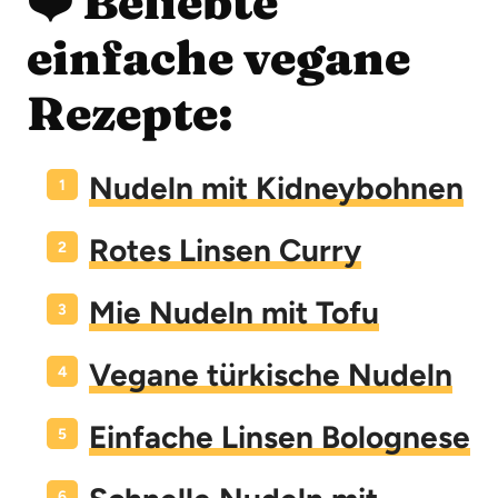
❤️ Beliebte
einfache vegane
Rezepte:
Nudeln mit Kidneybohnen
Rotes Linsen Curry
Mie Nudeln mit Tofu
Vegane türkische Nudeln
Einfache Linsen Bolognese