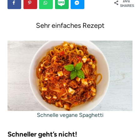
101
SHARES
g
e
Sehr einfaches Rezept
n
Schnelle vegane Spaghetti
Schneller geht’s nicht!