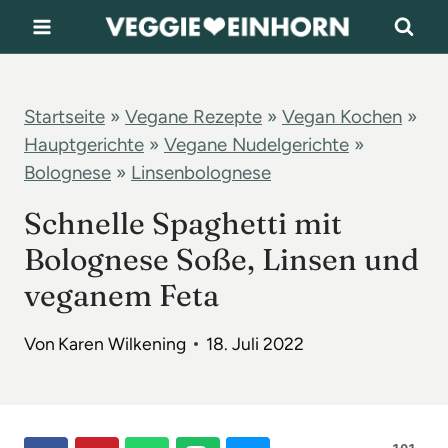
Z
u
m
I
Startseite
»
Vegane Rezepte
»
Vegan Kochen
»
Hauptgerichte
»
Vegane Nudelgerichte
»
n
Bolognese
»
Linsenbolognese
h
a
Schnelle Spaghetti mit
l
Bolognese Soße, Linsen und
t
veganem Feta
s
p
Von
Karen Wilkening
18. Juli 2022
r
i
n