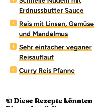
Schnelle Nudeln mit
Erdnussbutter Sauce
Reis mit Linsen, Gemüse
und Mandelmus
Sehr einfacher veganer
Reisauflauf
Curry Reis Pfanne
👍 Diese Rezepte könnten