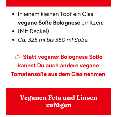
In einem kleinen Topf ein Glas
vegane Soße Bolognese
erhitzen.
(Mit Deckel)
Ca. 325 ml bis 350 ml Soße.
👉
Statt veganer Bolognese Soße
kannst Du auch andere vegane
Tomatensoße aus dem Glas nehmen
.
Veganen Feta und Linsen
zufügen