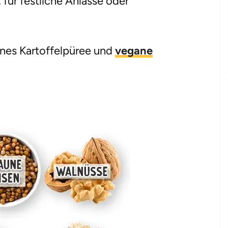
 für festliche Anlässe oder
nes Kartoffelpüree und
vegane