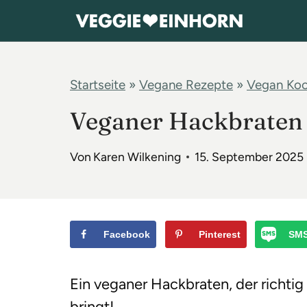
Z
u
m
I
Startseite
»
Vegane Rezepte
»
Vegan Ko
n
Veganer Hackbraten
h
a
Von
Karen Wilkening
15. September 2025
l
t
s
p
Facebook
Pinterest
SM
r
i
Ein veganer Hackbraten, der richti
n
bringt!