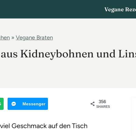
Vegane Rez
chen
»
Vegane Braten
 aus Kidneybohnen und Lin
356
S
Messenger
SHARES
g viel Geschmack auf den Tisch