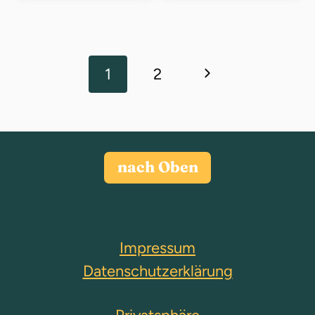
Seitennavigation
N
1
2
ä
c
nach Oben
h
s
t
Impressum
Datenschutzerklärung
e
S