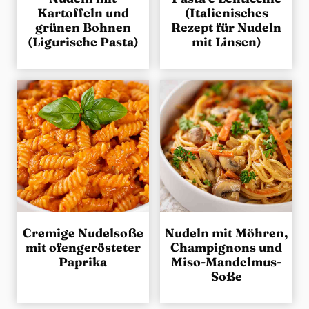
Kartoffeln und
(Italienisches
grünen Bohnen
Rezept für Nudeln
(Ligurische Pasta)
mit Linsen)
Cremige Nudelsoße
Nudeln mit Möhren,
mit ofengerösteter
Champignons und
Paprika
Miso-Mandelmus-
Soße