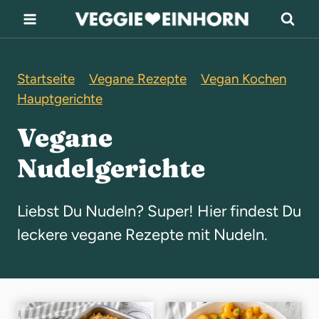
Z
u
m
Startseite
»
Vegane Rezepte
»
Vegan Kochen
»
I
Hauptgerichte
n
h
Vegane
a
Nudelgerichte
l
t
Liebst Du Nudeln? Super! Hier findest Du
s
leckere vegane Rezepte mit Nudeln.
p
r
i
n