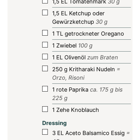
▢
1,5
EL
Tomatenmark
30
g
▢
1,5
EL
Ketchup oder
Gewürzketchup
30
g
▢
1
TL
getrockneter Oregano
▢
1
Zwiebel
100
g
▢
1
EL
Olivenöl
zum Braten
▢
250
g
Kritharaki Nudeln
=
Orzo, Risoni
▢
1
rote Paprika
ca.
175
g bis
225
g
▢
1
Zehe
Knoblauch
Dressing
▢
3
EL
Aceto Balsamico Essig
=