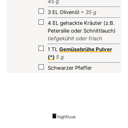
45
g
▢
3
EL
Olivenöl
=
35
g
▢
4
EL
gehackte Kräuter (z.B.
Petersilie oder Schnittlauch)
tiefgekühlt oder frisch
▢
1
TL
Gemüsebrühe Pulver
(*)
5
g
▢
Schwarzer Pfeffer