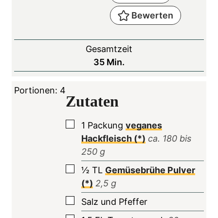
Bewerten
Gesamtzeit
M
35
Min.
i
n
Portionen:
4
Zutaten
u
t
▢
1
Packung
veganes
e
Hackfleisch (*)
ca.
180
bis
n
250
g
▢
½
TL
Gemüsebrühe Pulver
(*)
2,5
g
▢
Salz und Pfeffer