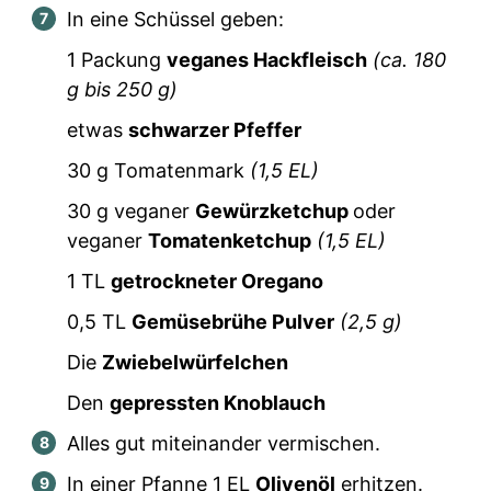
In eine Schüssel geben:
1
Packung
veganes Hackfleisch
(ca.
180
g bis
250
g)
etwas
schwarzer Pfeffer
30
g Tomatenmark
(
1,5
EL)
30
g veganer
Gewürzketchup
oder
veganer
Tomatenketchup
(
1,5
EL)
1
TL
getrockneter Oregano
0,5
TL
Gemüsebrühe Pulver
(
2,5
g)
Die
Zwiebelwürfelchen
Den
gepressten Knoblauch
Alles gut miteinander vermischen.
In einer Pfanne
1
EL
Olivenöl
erhitzen.