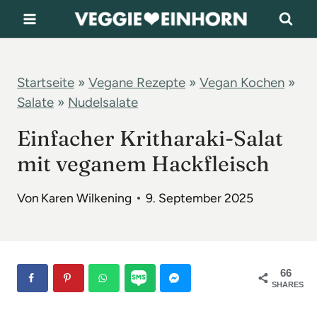
Z
u
m
I
Startseite
»
Vegane Rezepte
»
Vegan Kochen
»
Salate
»
Nudelsalate
n
h
Einfacher Kritharaki-Salat
a
mit veganem Hackfleisch
l
t
Von
Karen Wilkening
9. September 2025
s
p
r
66
SHARES
i
n