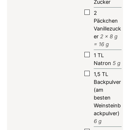
Zucker
▢
2
Päckchen
Vanillezuck
er
2
x 8 g
=
16
g
▢
1
TL
Natron
5
g
▢
1,5
TL
Backpulver
(am
besten
Weinsteinb
ackpulver)
6
g