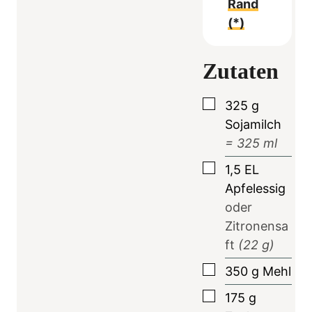
Rand
(*)
Zutaten
▢
325
g
Sojamilch
=
325
ml
▢
1,5
EL
Apfelessig
oder
Zitronensa
ft
(
22
g)
▢
350
g
Mehl
▢
175
g