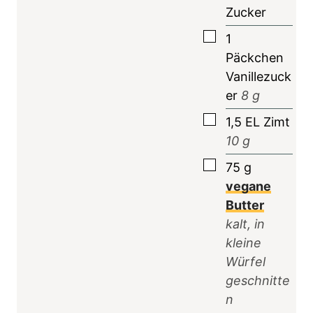
Zucker
▢
1
Päckchen
Vanillezuck
er
8
g
▢
1,5
EL
Zimt
10
g
▢
75
g
vegane
Butter
kalt, in
kleine
Würfel
geschnitte
n