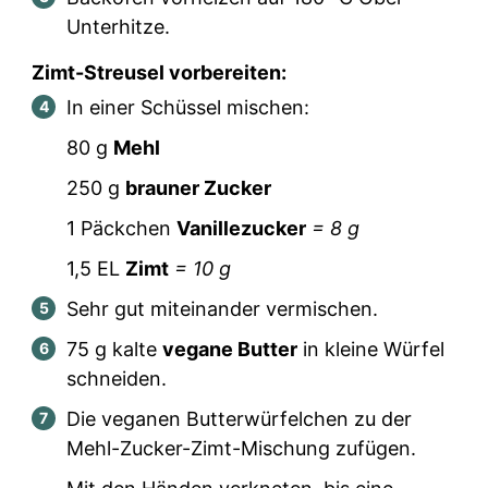
Unterhitze.
Zimt-Streusel vorbereiten:
In einer Schüssel mischen:
80
g
Mehl
250
g
brauner Zucker
1
Päckchen
Vanillezucker
=
8
g
1,5
EL
Zimt
=
10
g
Sehr gut miteinander vermischen.
75
g kalte
vegane Butter
in kleine Würfel
schneiden.
Die veganen Butterwürfelchen zu der
Mehl-Zucker-Zimt-Mischung zufügen.