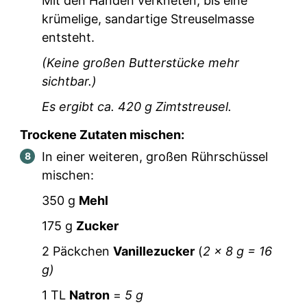
Mit den Händen verkneten, bis eine
krümelige, sandartige Streuselmasse
entsteht.
(Keine großen Butterstücke mehr
sichtbar.)
Es ergibt ca.
420
g Zimtstreusel.
Trockene Zutaten mischen:
In einer weiteren, großen Rührschüssel
mischen:
350
g
Mehl
175
g
Zucker
2
Päckchen
Vanillezucker
(
2
x 8 g =
16
g)
1
TL
Natron
=
5
g