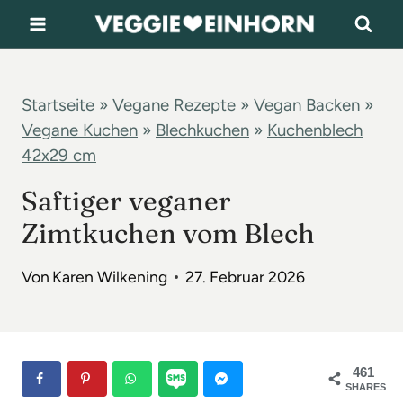
Z
u
m
I
Startseite
»
Vegane Rezepte
»
Vegan Backen
»
Vegane Kuchen
»
Blechkuchen
»
Kuchenblech
n
42x29 cm
h
a
Saftiger veganer
l
Zimtkuchen vom Blech
t
Von
Karen Wilkening
27. Februar 2026
s
p
r
i
461
SHARES
n