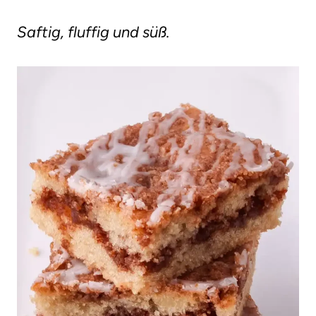
g
Saftig, fluffig und süß.
e
n