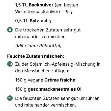
1,5
TL
Backpulver
(am besten
Weinsteinbackpulver)
=
6
g
0,5
TL
Salz
=
4
g
Die trockenen Zutaten sehr gut
miteinander vermischen.
(Mit einem Rührlöffel)
Feuchte Zutaten mischen:
Zu der Sojamilch-Apfelessig-Mischung in
den Messbecher zufügen:
150
g vegane
Crème fraîche
150
g
geschmacksneutrales Öl
Die feuchten Zutaten sehr gut umrühren
und miteinander vermischen.