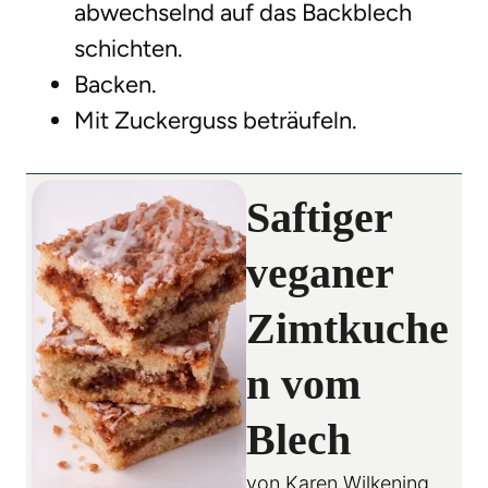
abwechselnd auf das Backblech
schichten.
Backen.
Mit Zuckerguss beträufeln.
Saftiger
veganer
Zimtkuche
n vom
Blech
von
Karen Wilkening