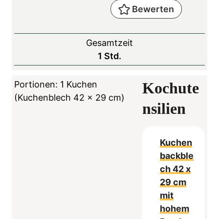
Bewerten
Gesamtzeit
S
1
Std.
t
u
Portionen:
1
Kuchen
Kochute
n
(Kuchenblech 42 x 29 cm)
nsilien
d
e
Kuchen
backble
ch 42 x
29 cm
mit
hohem