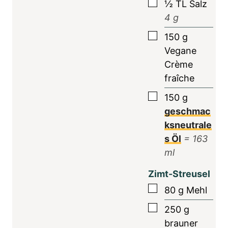
▢
½
TL
Salz
4
g
▢
150
g
Vegane
Crème
fraîche
▢
150
g
geschmac
ksneutrale
s Öl
=
163
ml
Zimt-Streusel
▢
80
g
Mehl
▢
250
g
brauner