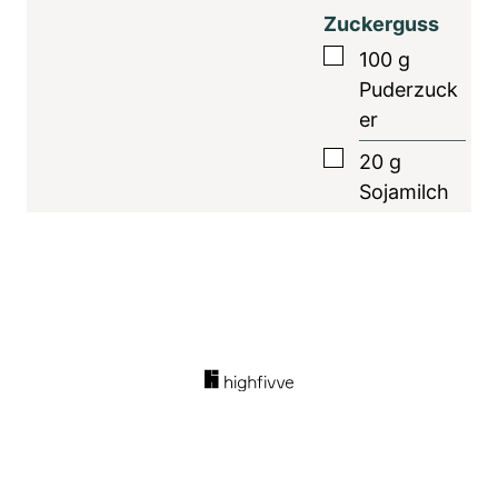
Zuckerguss
▢
100
g
Puderzuck
er
▢
20
g
Sojamilch