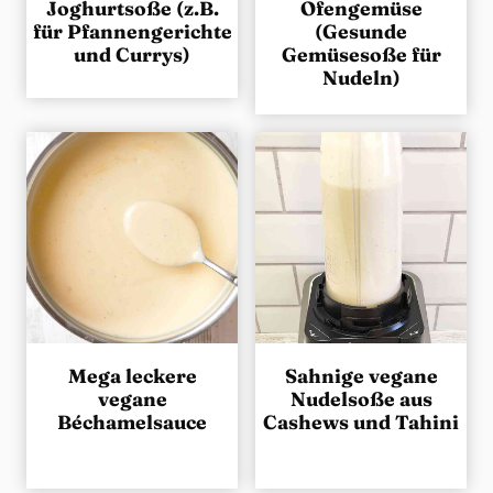
Joghurtsoße (z.B.
Ofengemüse
für Pfannengerichte
(Gesunde
und Currys)
Gemüsesoße für
Nudeln)
Mega leckere
Sahnige vegane
vegane
Nudelsoße aus
Béchamelsauce
Cashews und Tahini