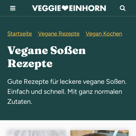
Z
u
m
Startseite
»
Vegane Rezepte
»
Vegan Kochen
I
n
Vegane Soßen
h
Rezepte
a
l
Gute Rezepte für leckere vegane Soßen.
t
Einfach und schnell. Mit ganz normalen
s
Zutaten.
p
r
i
n