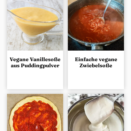
g
e
n
Vegane Vanillesoße
Einfache vegane
aus Puddingpulver
Zwiebelsoße