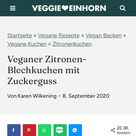
Z
u
m
I
Startseite
»
Vegane Rezepte
»
Vegan Backen
»
Vegane Kuchen
»
Zitronenkuchen
n
h
Veganer Zitronen-
a
Blechkuchen mit
l
Zuckerguss
t
s
Von
Karen Wilkening
8. September 2020
p
r
i
20.3K
n
SHARES