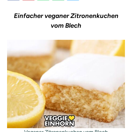
g
Einfacher veganer Zitronenkuchen
e
vom Blech
n
Veganer Zitronenkuchen vom Blech