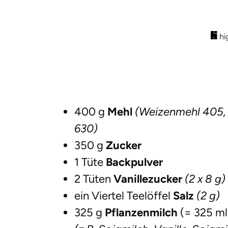
400 g
Mehl
(Weizenmehl 405,
630)
350 g
Zucker
1 Tüte
Backpulver
2 Tüten
Vanillezucker
(2 x 8 g)
ein Viertel Teelöffel
Salz
(2 g)
325 g
Pflanzenmilch
(= 325 ml