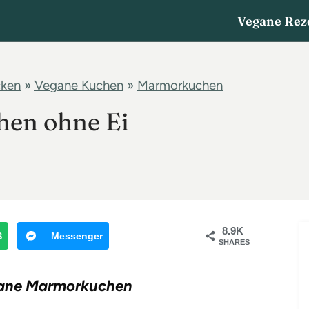
Vegane Rez
cken
»
Vegane Kuchen
»
Marmorkuchen
en ohne Ei
8.9K
S
Messenger
SHARES
gane Marmorkuchen