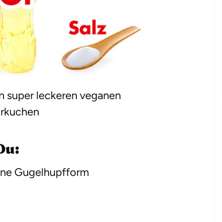
en super leckeren veganen
rkuchen
Du:
ine Gugelhupfform