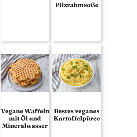
Pilzrahmsoße
Vegane Waffeln
Bestes veganes
mit Öl und
Kartoffelpüree
Mineralwasser