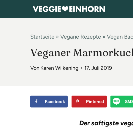
Z
u
m
I
Startseite
»
Vegane Rezepte
»
Vegan Ba
n
Veganer Marmorkuch
h
a
Von
Karen Wilkening
17. Juli 2019
l
t
s
p
Facebook
Pinterest
SM
r
i
Der saftigste ve
n