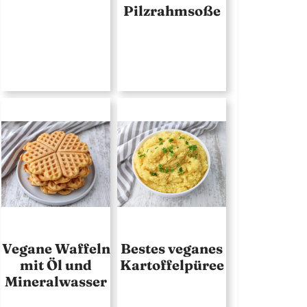
Pilzrahmsoße
Vegane Waffeln
Bestes veganes
mit Öl und
Kartoffelpüree
Mineralwasser