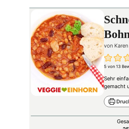
Schn
Bohn
von
Karen
5
von
13
Bew
Sehr einf
gemacht u
Druc
Gesa