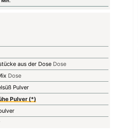
Min.
i
n
u
t
e
n
tücke aus der Dose
Dose
Mix
Dose
lsüß Pulver
he Pulver (*)
ulver
r