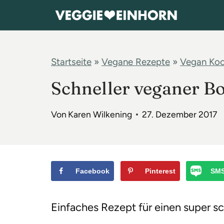
Z
u
m
I
Startseite
»
Vegane Rezepte
»
Vegan Ko
n
Schneller veganer B
h
a
Von
Karen Wilkening
27. Dezember 2017
l
t
s
p
Facebook
Pinterest
SM
r
i
Einfaches Rezept für einen super s
n