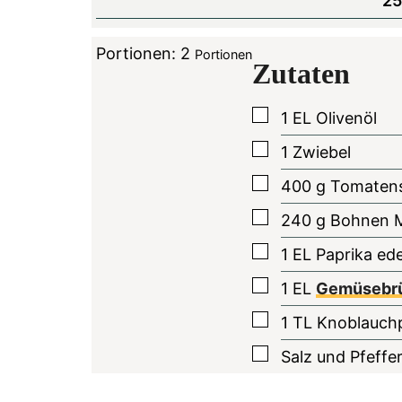
25
Portionen:
2
Portionen
Zutaten
▢
1
EL
Olivenöl
▢
1
Zwiebel
▢
400
g
Tomatens
▢
240
g
Bohnen 
▢
1
EL
Paprika ede
▢
1
EL
Gemüsebrü
▢
1
TL
Knoblauchp
▢
Salz und Pfeffe