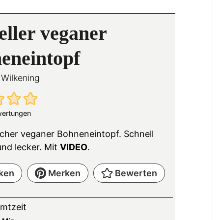
eller veganer
eneintopf
 Wilkening
ertungen
acher veganer Bohneneintopf. Schnell
nd lecker. Mit
VIDEO
.
ken
Merken
Bewerten
mtzeit
M