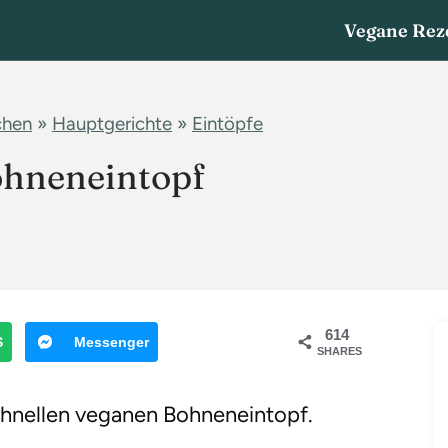
Vegane Rez
chen
»
Hauptgerichte
»
Eintöpfe
ohneneintopf
614
S
Messenger
SHARES
chnellen veganen Bohneneintopf.