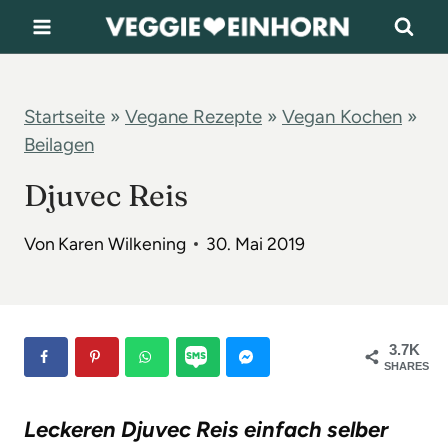
Z
u
m
I
Startseite
»
Vegane Rezepte
»
Vegan Kochen
»
Beilagen
n
h
Djuvec Reis
a
l
Von
Karen Wilkening
30. Mai 2019
t
s
p
3.7K
SHARES
r
i
Leckeren Djuvec Reis einfach selber
n