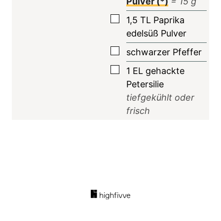
Pulver (*)
=
15
g
▢
1,5
TL
Paprika
edelsüß Pulver
▢
schwarzer Pfeffer
▢
1
EL
gehackte
Petersilie
tiefgekühlt oder
frisch