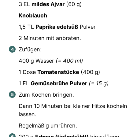
3
EL
mildes Ajvar
(
60
g)
Knoblauch
1,5
TL
Paprika edelsüß
Pulver
2 Minuten mit anbraten.
Zufügen:
400
g Wasser
(=
400
ml)
1
Dose
Tomatenstücke
(
400
g)
1
EL
Gemüsebrühe Pulver
(=
15
g)
Zum Kochen bringen.
Dann 10 Minuten bei kleiner Hitze köcheln
lassen.
Regelmäßig umrühren.
200
g
Erbsen (tiefgekühlt)
hinzufügen.