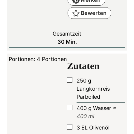
Bewerten
Gesamtzeit
M
30
Min.
i
n
Portionen:
4
Portionen
Zutaten
u
t
▢
250
g
e
Langkornreis
n
Parboiled
▢
400
g
Wasser
=
400
ml
▢
3
EL
Olivenöl