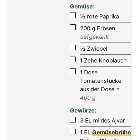
Gemüse:
▢
½
rote Paprika
▢
200
g
Erbsen
tiefgekühlt
▢
½
Zwiebel
▢
1
Zehe
Knoblauch
▢
1
Dose
Tomatenstücke
aus der Dose
=
400
g
Gewürze:
▢
3
EL
mildes Ajvar
▢
1
EL
Gemüsebrühe