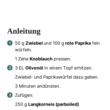
Anleitung
50
g
Zwiebel
und
100
g
rote Paprika
fein
würfeln.
1
Zehe
Knoblauch
pressen.
3
EL
Olivenöl
in einem Topf erhitzen.
Zwiebel- und Paprikawürfel dazu geben.
3 Minuten andünsten.
Zufügen:
250
g
Langkorneis (parboiled)