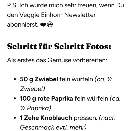
P.S. Ich würde mich sehr freuen, wenn Du
den Veggie Einhorn Newsletter
abonnierst. ❤️😃
Schritt für Schritt Fotos:
Als erstes das Gemüse vorbereiten:
50 g Zwiebel
fein würfeln
(ca. ½
Zwiebel)
100 g rote Paprika
fein würfeln
(ca.
½ Paprika)
1 Zehe Knoblauch
pressen.
(nach
Geschmack evtl. mehr)