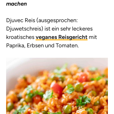
machen
g
e
Djuvec Reis (ausgesprochen:
n
Djuwetschreis) ist ein sehr leckeres
kroatisches
veganes Reisgericht
mit
Paprika, Erbsen und Tomaten.