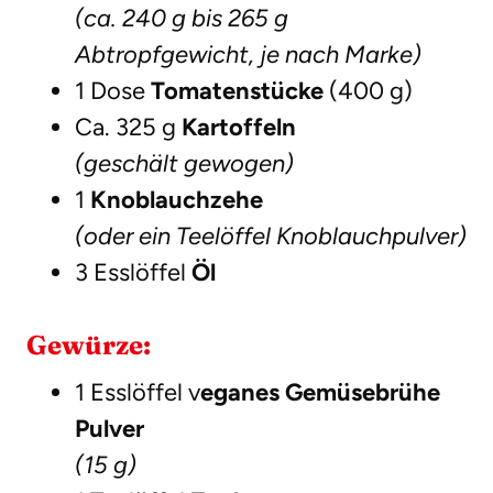
(ca. 240 g bis 265 g
Abtropfgewicht, je nach Marke)
1 Dose
Tomatenstücke
(400 g)
Ca. 325 g
Kartoffeln
(geschält gewogen)
1
Knoblauchzehe
(oder ein Teelöffel Knoblauchpulver)
3 Esslöffel
Öl
Gewürze:
1 Esslöffel v
eganes Gemüsebrühe
Pulver
(15 g)