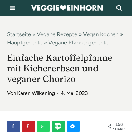
Z
u
m
I
Startseite
»
Vegane Rezepte
»
Vegan Kochen
»
Hauptgerichte
»
Vegane Pfannengerichte
n
h
Einfache Kartoffelpfanne
a
mit Kichererbsen und
l
veganer Chorizo
t
s
Von
Karen Wilkening
4. Mai 2023
p
r
i
158
n
SHARES