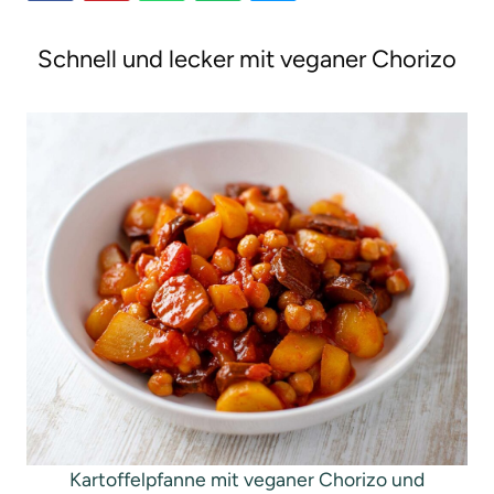
g
Schnell und lecker mit veganer Chorizo
e
n
Kartoffelpfanne mit veganer Chorizo und