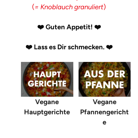
(
= Knoblauch granuliert
)
❤️
Guten Appetit!
❤️
❤️
Lass es Dir schmecken.
❤️
Vegane
Vegane
Hauptgerichte
Pfannengericht
e