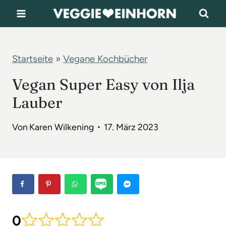
Z
u
m
I
Startseite
»
Vegane Kochbücher
n
Vegan Super Easy von Ilja
h
Lauber
a
l
Von
Karen Wilkening
17. März 2023
t
s
p
r
i
0
n