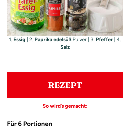
1.
Essig
| 2.
Paprika edelsüß
Pulver | 3.
Pfeffer
| 4.
Salz
REZEPT
So wird’s gemacht:
Für 6 Portionen