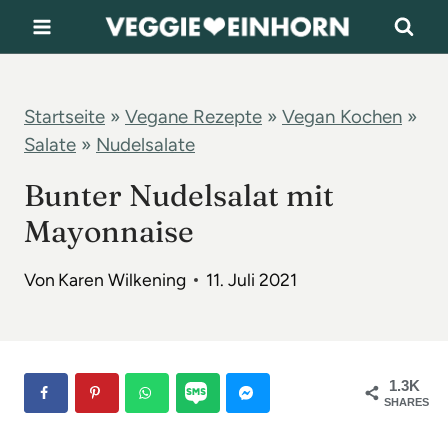
Z
u
m
I
Startseite
»
Vegane Rezepte
»
Vegan Kochen
»
Salate
»
Nudelsalate
n
h
Bunter Nudelsalat mit
a
Mayonnaise
l
t
Von
Karen Wilkening
11. Juli 2021
s
p
r
1.3K
SHARES
i
n