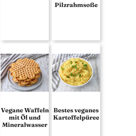
Pilzrahmsoße
Vegane Waffeln
Bestes veganes
mit Öl und
Kartoffelpüree
Mineralwasser