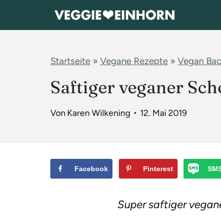
Z
u
m
I
Startseite
»
Vegane Rezepte
»
Vegan Ba
n
Saftiger veganer Sc
h
a
Von
Karen Wilkening
12. Mai 2019
l
t
s
p
Facebook
Pinterest
SM
r
i
Super saftiger vega
n