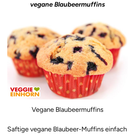
vegane Blaubeermuffins
g
e
n
Vegane Blaubeermuffins
Saftige vegane Blaubeer-Muffins einfach