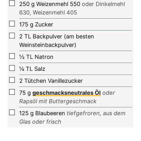
▢
250
g
Weizenmehl 550
oder Dinkelmehl
630, Weizenmehl 405
▢
175
g
Zucker
▢
2
TL
Backpulver (am besten
Weinsteinbackpulver)
▢
½
TL
Natron
▢
¼
TL
Salz
▢
2
Tütchen
Vanillezucker
▢
75
g
geschmacksneutrales Öl
oder
Rapsöl mit Buttergeschmack
▢
125
g
Blaubeeren
tiefgefroren, aus dem
Glas oder frisch