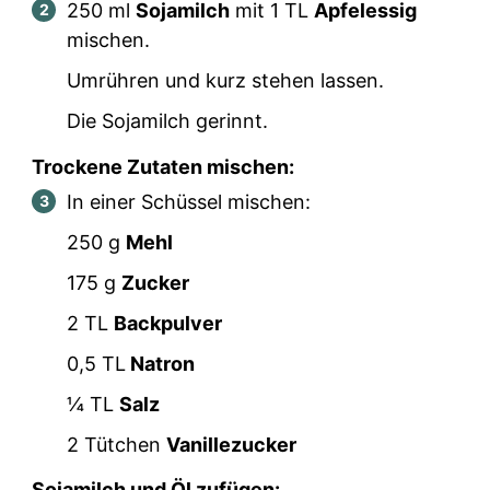
250
ml
Sojamilch
mit
1
TL
Apfelessig
mischen.
Umrühren und kurz stehen lassen.
Die Sojamilch gerinnt.
Trockene Zutaten mischen:
In einer Schüssel mischen:
250
g
Mehl
175
g
Zucker
2
TL
Backpulver
0,5
TL
Natron
¼
TL
Salz
2
Tütchen
Vanillezucker
Sojamilch und Öl zufügen: