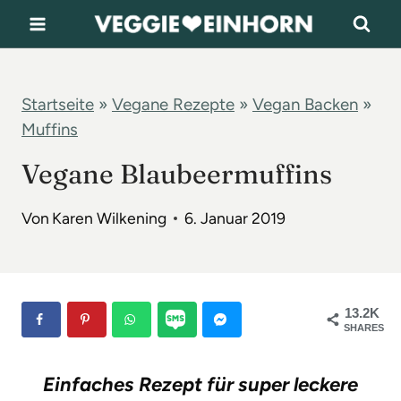
Z
u
m
I
Startseite
»
Vegane Rezepte
»
Vegan Backen
»
Muffins
n
h
Vegane Blaubeermuffins
a
Von
Karen Wilkening
6. Januar 2019
l
t
s
p
13.2K
SHARES
r
i
Einfaches Rezept für super leckere
n