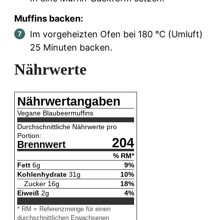
Muffins backen:
Im vorgeheizten Ofen bei 180 °C (Umluft)
25 Minuten backen.
Nährwerte
Nährwertangaben
Vegane Blaubeermuffins
Durchschnittliche Nährwerte pro
Portion:
204
Brennwert
% RM*
Fett
6
g
9
%
Kohlenhydrate
31
g
10
%
Zucker
16
g
18
%
Eiweiß
2
g
4
%
* RM = Referenzmenge für einen
durchschnittlichen Erwachsenen