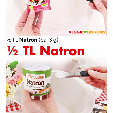
½ TL
Natron
(ca. 3 g)