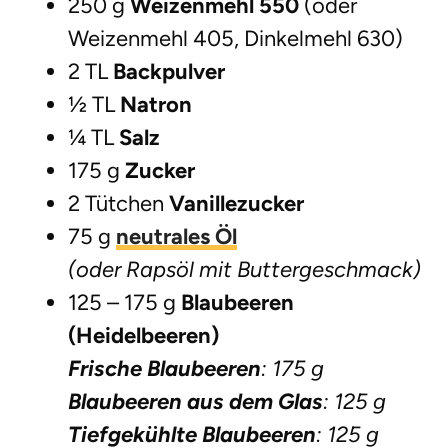
250 g
Weizenmehl 550
(oder
Weizenmehl 405, Dinkelmehl 630)
2 TL
Backpulver
½ TL
Natron
¼ TL
Salz
175 g
Zucker
2 Tütchen
Vanillezucker
75 g
neutrales Öl
(oder Rapsöl mit Buttergeschmack)
125 – 175 g
Blaubeeren
(Heidelbeeren)
Frische Blaubeeren
: 175 g
Blaubeeren aus dem Glas
: 125 g
Tiefgekühlte Blaubeeren
: 125 g