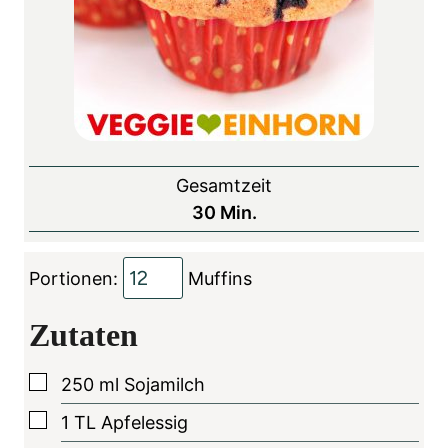
Gesamtzeit
M
30
Min.
i
n
Portionen:
Muffins
u
t
Zutaten
e
n
▢
250
ml
Sojamilch
▢
1
TL
Apfelessig