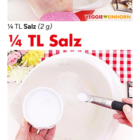
¼ TL
Salz
(2 g)