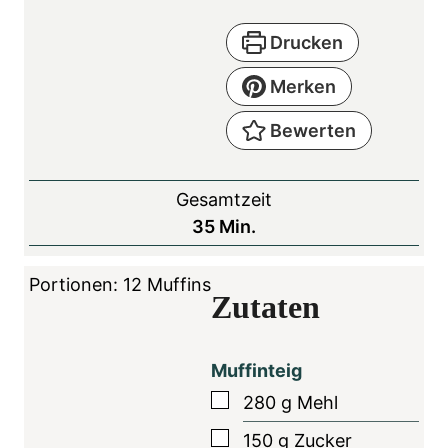
Drucken
Merken
Bewerten
Gesamtzeit
M
35
Min.
i
n
Portionen:
12
Muffins
Zutaten
u
t
e
Muffinteig
n
▢
280
g
Mehl
▢
150
g
Zucker