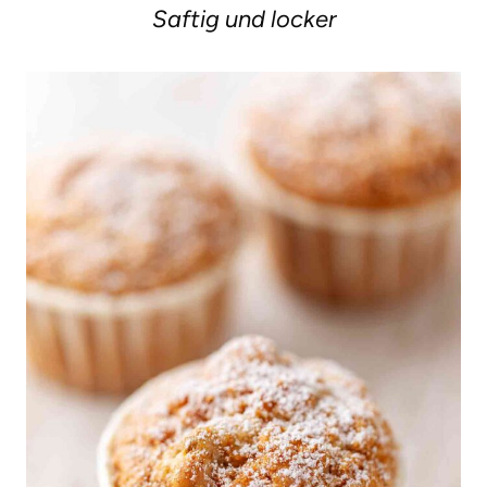
Saftig und locker
g
e
n