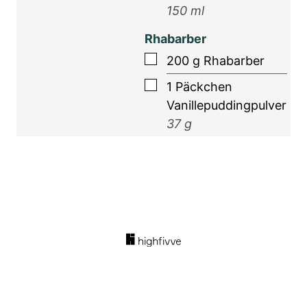
150
ml
Rhabarber
▢
200
g
Rhabarber
▢
1
Päckchen
Vanillepuddingpulver
37
g