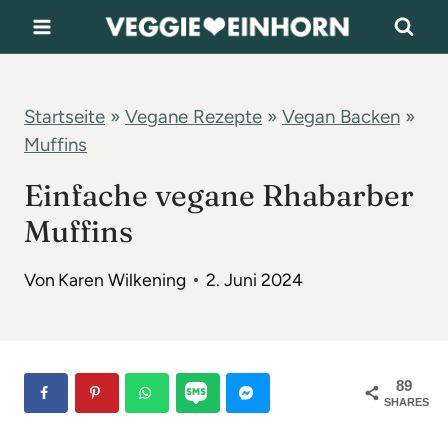
Z
u
m
I
Startseite
»
Vegane Rezepte
»
Vegan Backen
»
Muffins
n
h
Einfache vegane Rhabarber
a
Muffins
l
t
Von
Karen Wilkening
2. Juni 2024
s
p
r
89
SHARES
i
n