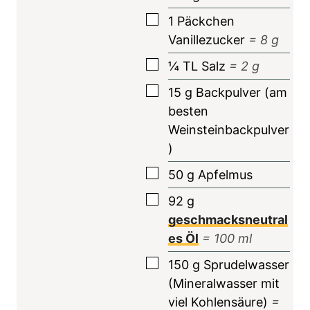
▢
1
Päckchen
Vanillezucker
=
8
g
▢
¼
TL
Salz
=
2
g
▢
15
g
Backpulver (am
besten
Weinsteinbackpulver
)
▢
50
g
Apfelmus
▢
92
g
geschmacksneutral
es Öl
=
100
ml
▢
150
g
Sprudelwasser
(Mineralwasser mit
viel Kohlensäure)
=