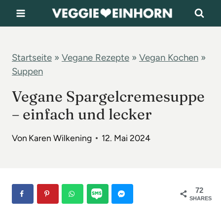
Z
u
m
I
Startseite
»
Vegane Rezepte
»
Vegan Kochen
»
Suppen
n
h
Vegane Spargelcremesuppe
a
– einfach und lecker
l
t
Von
Karen Wilkening
12. Mai 2024
s
p
r
72
SHARES
i
n