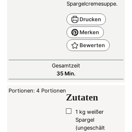
Spargelcremesuppe.
Drucken
Merken
Bewerten
Gesamtzeit
M
35
Min.
i
n
Portionen:
4
Portionen
Zutaten
u
t
▢
1
kg
weißer
e
Spargel
n
(ungeschält