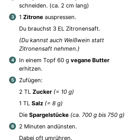
schneiden. (ca. 2 cm lang)
1
Zitrone
auspressen.
Du brauchst
3
EL Zitronensaft.
(Du kannst auch Weißwein statt
Zitronensaft nehmen.)
In einem Topf
60
g
vegane Butter
erhitzen.
Zufügen:
2
TL
Zucker
(=
10
g)
1
TL
Salz
(=
8
g)
Die
Spargelstücke
(ca.
700
g bis
750
g)
2 Minuten andünsten.
Dabei oft umrühren.