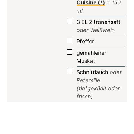
Cuisine (*)
=
150
ml
▢
3
EL
Zitronensaft
oder Weißwein
▢
Pfeffer
▢
gemahlener
Muskat
▢
Schnittlauch
oder
Petersilie
(tiefgekühlt oder
frisch)