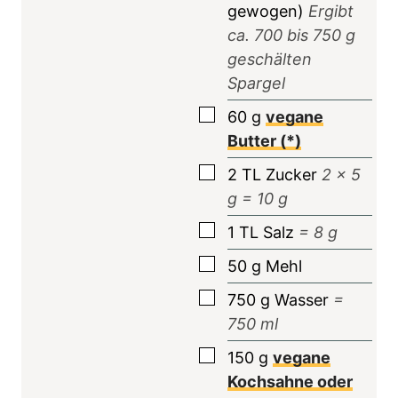
gewogen)
Ergibt
ca.
700
bis
750
g
geschälten
Spargel
▢
60
g
vegane
Butter (*)
▢
2
TL
Zucker
2
x 5
g =
10
g
▢
1
TL
Salz
=
8
g
▢
50
g
Mehl
▢
750
g
Wasser
=
750
ml
▢
150
g
vegane
Kochsahne oder