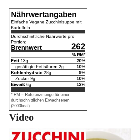
Nährwertangaben
Einfache Vegane Zucchinisuppe mit
Kartoffeln
Durchschnittliche Nährwerte pro
Portion:
262
Brennwert
% RM*
Fett
13
g
20
%
gesättigte Fettsäuren
2
g
10
%
Kohlenhydrate
28
g
9
%
Zucker
9
g
10
%
Eiweiß
6
g
12
%
* RM = Referenzmenge für einen
durchschnittlichen Erwachsenen
(2000kcal)
Video