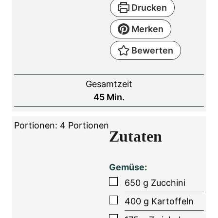
Drucken
Merken
Bewerten
Gesamtzeit
M
45
Min.
i
n
Portionen:
4
Portionen
Zutaten
u
t
e
Gemüse:
n
▢
650
g
Zucchini
▢
400
g
Kartoffeln