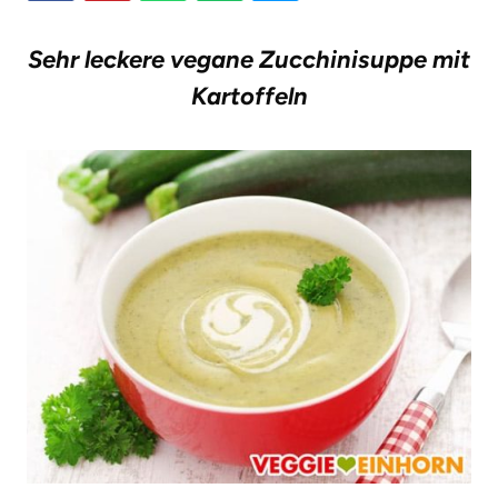
g
Sehr leckere vegane Zucchinisuppe mit
e
Kartoffeln
n