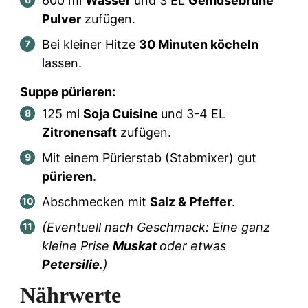
600
ml
Wasser
und
3
EL
Gemüsebrühe
Pulver
zufügen.
Bei kleiner Hitze
30 Minuten köcheln
lassen.
Suppe pürieren:
125
ml
Soja Cuisine
und
3
-
4
EL
Zitronensaft
zufügen.
Mit einem Pürierstab (Stabmixer) gut
pürieren
.
Abschmecken mit
Salz & Pfeffer
.
(Eventuell nach Geschmack: Eine ganz
kleine Prise
Muskat
oder etwas
Petersilie
.)
Nährwerte