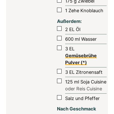
▢
175
g
Zwiebel
▢
1
Zehe
Knoblauch
Außerdem:
▢
2
EL
Öl
▢
600
ml
Wasser
▢
3
EL
Gemüsebrühe
Pulver (*)
▢
3
EL
Zitronensaft
▢
125
ml
Soja Cuisine
oder Reis Cuisine
▢
Salz und Pfeffer
Nach Geschmack