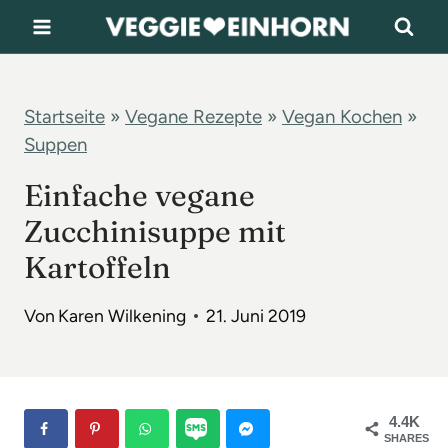
Z
u
m
I
Startseite
»
Vegane Rezepte
»
Vegan Kochen
»
Suppen
n
h
Einfache vegane
a
Zucchinisuppe mit
l
Kartoffeln
t
s
Von
Karen Wilkening
21. Juni 2019
p
r
i
4.4K
n
SHARES