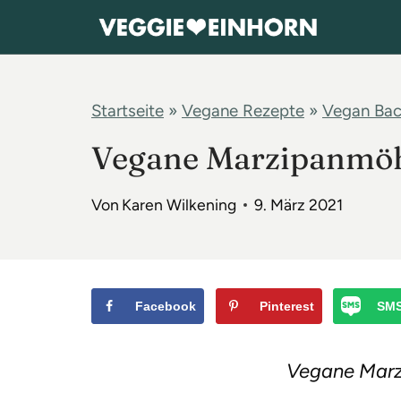
Z
u
m
I
Startseite
»
Vegane Rezepte
»
Vegan Ba
n
Vegane Marzipanmöh
h
a
Von
Karen Wilkening
9. März 2021
l
t
s
p
Facebook
Pinterest
SM
r
i
Vegane Marz
n