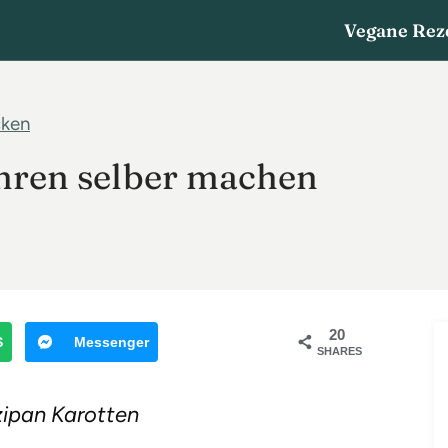
Vegane Rez
cken
ren selber machen
20
S
Messenger
SHARES
ipan Karotten