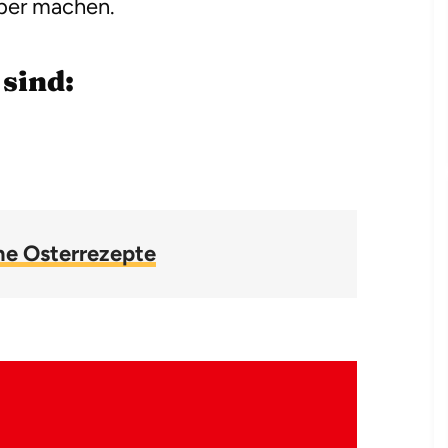
lber machen.
sind:
e Osterrezepte