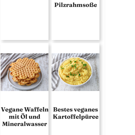
Pilzrahmsoße
Vegane Waffeln
Bestes veganes
mit Öl und
Kartoffelpüree
Mineralwasser