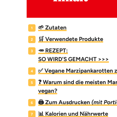
🌱 Zutaten
🛒 Verwendete Produkte
🥕 REZEPT:
SO WIRD’S GEMACHT >>>
✅ Vegane Marzipankarotten 
❓ Warum sind die meisten Ma
vegan?
🖨️ Zum Ausdrucken
(mit Port
📊 Kalorien und Nährwerte