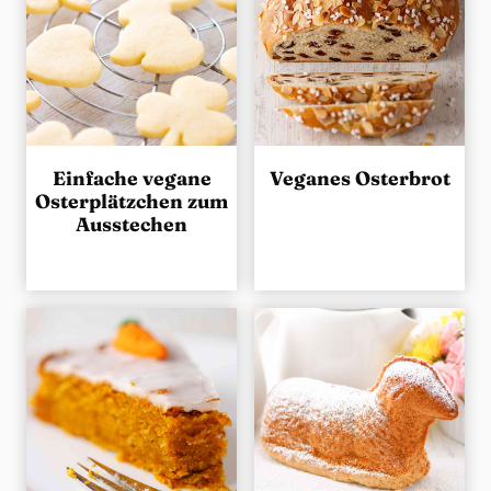
g
e
n
Einfache vegane
Veganes Osterbrot
Osterplätzchen zum
Ausstechen