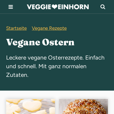
Z
u
m
Startseite
»
Vegane Rezepte
I
n
Vegane Ostern
h
a
Leckere vegane Osterrezepte. Einfach
l
und schnell. Mit ganz normalen
t
Zutaten.
s
p
r
i
n