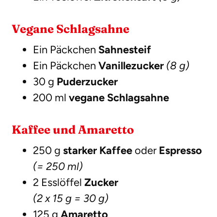
Vegane Schlagsahne
Ein Päckchen
Sahnesteif
Ein Päckchen
Vanillezucker
(8 g)
30 g
Puderzucker
200 ml
vegane Schlagsahne
Kaffee und Amaretto
250 g
starker Kaffee
oder
Espresso
(= 250 ml)
2 Esslöffel
Zucker
(2 x 15 g = 30 g)
125 g
Amaretto