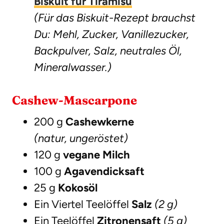
Biskuit für Tiramisu
(Für das Biskuit-Rezept brauchst
Du: Mehl, Zucker, Vanillezucker,
Backpulver, Salz, neutrales Öl,
Mineralwasser.)
Cashew-Mascarpone
200 g
Cashewkerne
(natur, ungeröstet)
120 g
vegane Milch
100 g
Agavendicksaft
25 g
Kokosöl
Ein Viertel Teelöffel
Salz
(2 g)
Ein Teelöffel
Zitronensaft
(5 g)