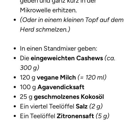
geben und ganz kurz in der
Mikrowelle erhitzen.
(Oder in einem kleinen Topf auf dem
Herd schmelzen.)
In einen Standmixer geben:
Die
eingeweichten Cashews
(ca.
300 g)
120 g
vegane Milch
(= 120 ml)
100 g
Agavendicksaft
25 g
geschmolzenes Kokosöl
Ein viertel Teelöffel
Salz
(2 g)
Ein Teelöffel
Zitronensaft
(5 g)