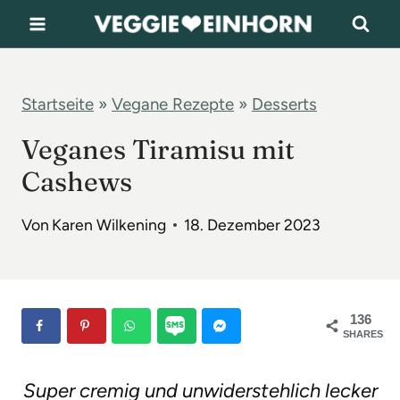
Z
u
m
I
Startseite
»
Vegane Rezepte
»
Desserts
n
Veganes Tiramisu mit
h
Cashews
a
l
Von
Karen Wilkening
18. Dezember 2023
t
s
p
136
r
SHARES
i
Super cremig und unwiderstehlich lecker
n