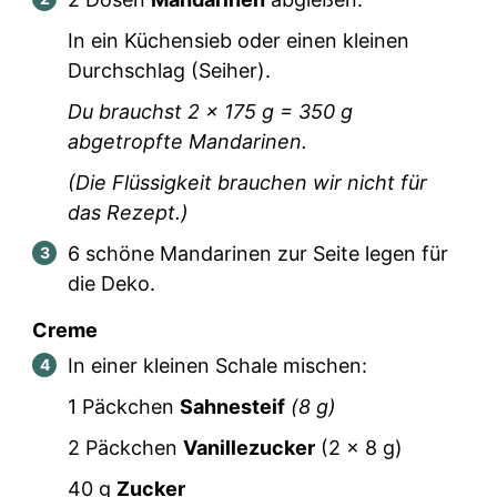
In ein Küchensieb oder einen kleinen
Durchschlag (Seiher).
Du brauchst
2
x 175 g =
350
g
abgetropfte Mandarinen.
(Die Flüssigkeit brauchen wir nicht für
das Rezept.)
6
schöne Mandarinen zur Seite legen für
die Deko.
Creme
In einer kleinen Schale mischen:
1
Päckchen
Sahnesteif
(
8
g)
2
Päckchen
Vanillezucker
(
2
x 8 g)
40
g
Zucker