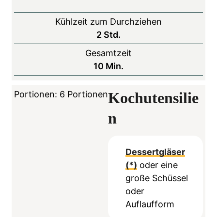
R
Kühlzeit zum Durchziehen
u
S
2
Std.
h
t
Gesamtzeit
e
u
M
10
Min.
z
n
i
e
d
n
Portionen:
6
Portionen
Kochutensilie
i
e
u
t
n
n
t
e
n
Dessertgläser
(*)
oder eine
große Schüssel
oder
Auflaufform