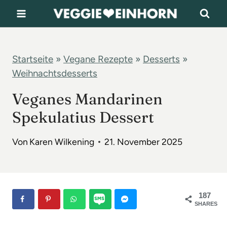
Z
u
m
I
Startseite
»
Vegane Rezepte
»
Desserts
»
Weihnachtsdesserts
n
h
Veganes Mandarinen
a
Spekulatius Dessert
l
t
Von
Karen Wilkening
21. November 2025
s
p
r
187
SHARES
i
n