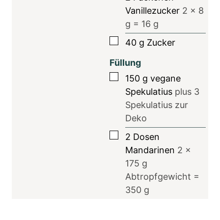
Vanillezucker
2
x 8
g =
16
g
▢
40
g
Zucker
Füllung
▢
150
g
vegane
Spekulatius
plus
3
Spekulatius zur
Deko
▢
2
Dosen
Mandarinen
2
x
175 g
Abtropfgewicht =
350
g