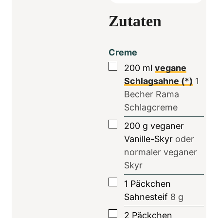
Zutaten
Creme
▢
200
ml
vegane
Schlagsahne (*)
1
Becher Rama
Schlagcreme
▢
200
g
veganer
Vanille-Skyr
oder
normaler veganer
Skyr
▢
1
Päckchen
Sahnesteif
8
g
▢
2
Päckchen