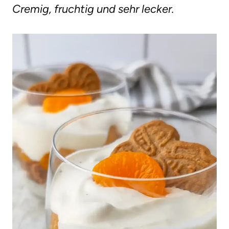
Cremig, fruchtig und sehr lecker.
g
e
n