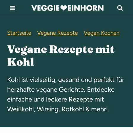
Z
u
m
Startseite
»
Vegane Rezepte
»
Vegan Kochen
I
n
Vegane Rezepte mit
h
Kohl
a
l
Kohl ist vielseitig, gesund und perfekt für
t
herzhafte vegane Gerichte. Entdecke
s
einfache und leckere Rezepte mit
p
Weißkohl, Wirsing, Rotkohl & mehr!
r
i
n