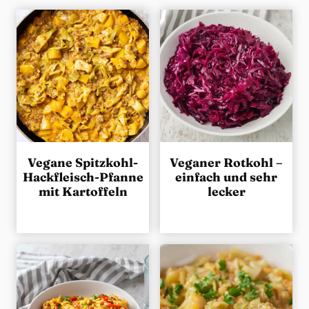
g
e
n
Vegane Spitzkohl-
Veganer Rotkohl –
Hackfleisch-Pfanne
einfach und sehr
mit Kartoffeln
lecker