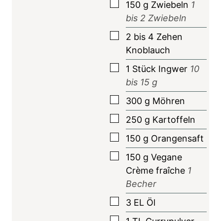
▢
150
g
Zwiebeln
1
bis
2
Zwiebeln
▢
2 bis 4
Zehen
Knoblauch
▢
1
Stück
Ingwer
10
bis
15
g
▢
300
g
Möhren
▢
250
g
Kartoffeln
▢
150
g
Orangensaft
▢
150
g
Vegane
Crème fraîche
1
Becher
▢
3
EL
Öl
▢