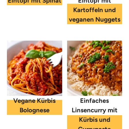
Eintopf mit Spinat
Eintopf mit
Kartoffeln und
veganen Nuggets
Vegane Kürbis
Einfaches
Bolognese
Linsencurry mit
Kürbis und