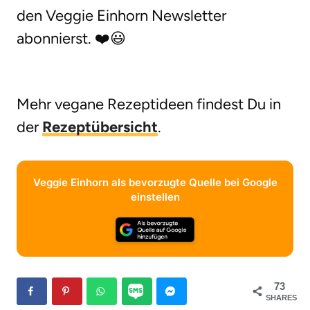
den Veggie Einhorn Newsletter
abonnierst. ❤️😃
Mehr vegane Rezeptideen findest Du in
der
Rezeptübersicht
.
Veggie Einhorn als bevorzugte Quelle bei Google
einstellen
73
SHARES