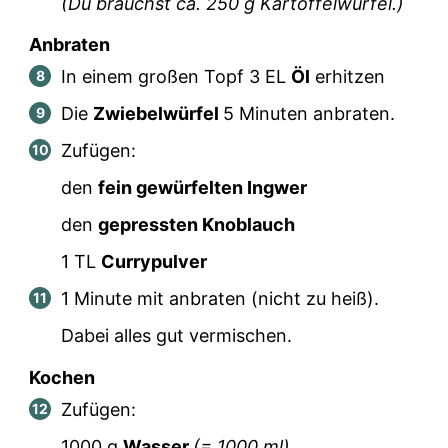
(Du brauchst ca.
250
g Kartoffelwürfel.)
Anbraten
In einem großen Topf
3
EL
Öl
erhitzen
Die
Zwiebelwürfel
5 Minuten anbraten.
Zufügen:
den
fein gewürfelten Ingwer
den
gepressten Knoblauch
1
TL
Currypulver
1 Minute mit anbraten (nicht zu heiß).
Dabei alles gut vermischen.
Kochen
Zufügen:
1000
g
Wasser
(=
1000
ml)