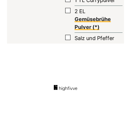
1
TL
Currypulver
▢
2
EL
Gemüsebrühe
Pulver (*)
▢
Salz und Pfeffer