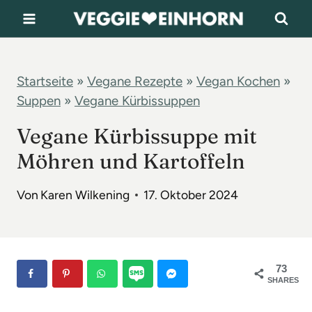
Z
u
m
I
Startseite
»
Vegane Rezepte
»
Vegan Kochen
»
Suppen
»
Vegane Kürbissuppen
n
h
Vegane Kürbissuppe mit
a
Möhren und Kartoffeln
l
t
Von
Karen Wilkening
17. Oktober 2024
s
p
r
73
SHARES
i
n