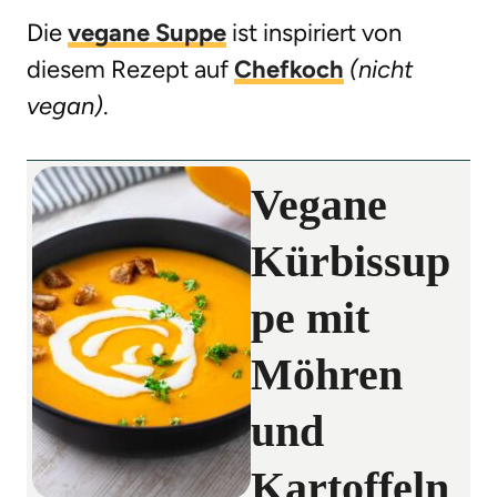
Die
vegane Suppe
ist inspiriert von
diesem Rezept auf
Chefkoch
(nicht
vegan)
.
Vegane
Kürbissup
pe mit
Möhren
und
Kartoffeln