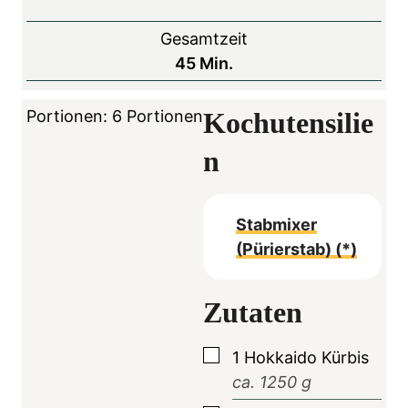
Gesamtzeit
M
45
Min.
i
n
Portionen:
6
Portionen
Kochutensilie
u
n
t
e
n
Stabmixer
(Pürierstab) (*)
Zutaten
▢
1
Hokkaido Kürbis
ca.
1250
g