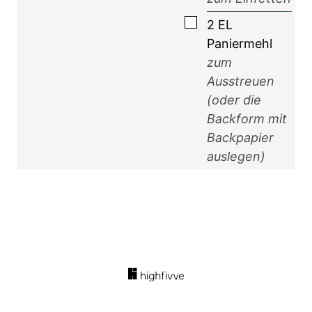
▢
2
EL
Paniermehl
zum
Ausstreuen
(oder die
Backform mit
Backpapier
auslegen)