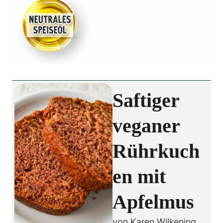
Saftiger
veganer
Rührkuch
en mit
Apfelmus
von
Karen Wilkening