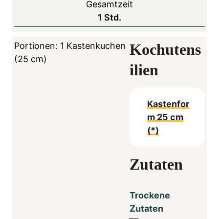
Gesamtzeit
S
1
Std.
t
u
Portionen:
1
Kastenkuchen
Kochutens
n
(25 cm)
ilien
d
e
Kastenfor
m 25 cm
(*)
Zutaten
Trockene
Zutaten