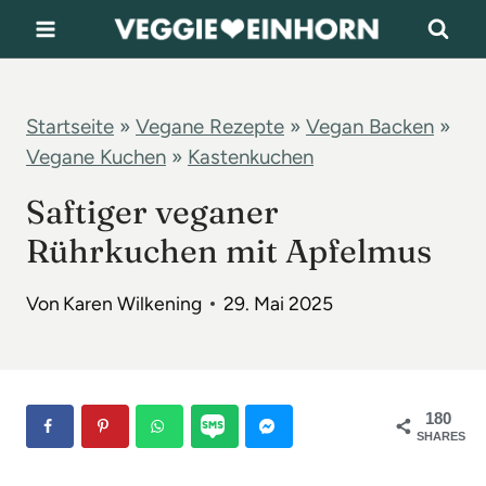
Z
u
m
I
Startseite
»
Vegane Rezepte
»
Vegan Backen
»
Vegane Kuchen
»
Kastenkuchen
n
h
Saftiger veganer
a
Rührkuchen mit Apfelmus
l
t
Von
Karen Wilkening
29. Mai 2025
s
p
r
180
SHARES
i
n