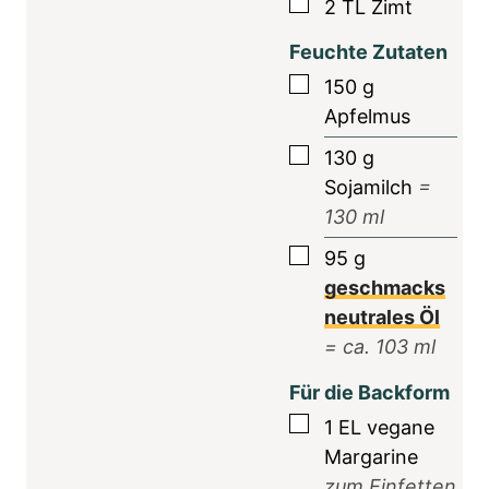
▢
2
TL
Zimt
Feuchte Zutaten
▢
150
g
Apfelmus
▢
130
g
Sojamilch
=
130
ml
▢
95
g
geschmacks
neutrales Öl
= ca.
103
ml
Für die Backform
▢
1
EL
vegane
Margarine
zum Einfetten