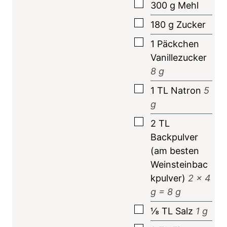
▢
300
g
Mehl
▢
180
g
Zucker
▢
1
Päckchen
Vanillezucker
8
g
▢
1
TL
Natron
5
g
▢
2
TL
Backpulver
(am besten
Weinsteinbac
kpulver)
2
x 4
g =
8
g
▢
⅛
TL
Salz
1
g