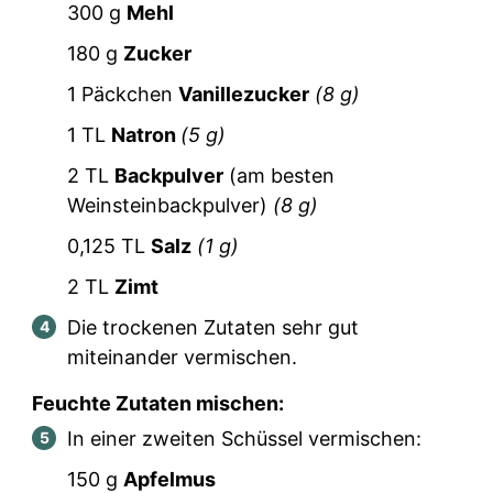
300
g
Mehl
180
g
Zucker
1
Päckchen
Vanillezucker
(
8
g)
1
TL
Natron
(
5
g)
2
TL
Backpulver
(am besten
Weinsteinbackpulver)
(
8
g)
0,125
TL
Salz
(
1
g)
2
TL
Zimt
Die trockenen Zutaten sehr gut
miteinander vermischen.
Feuchte Zutaten mischen:
In einer zweiten Schüssel vermischen:
150
g
Apfelmus