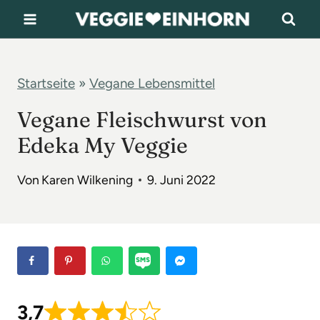
Z
u
m
I
Startseite
»
Vegane Lebensmittel
n
Vegane Fleischwurst von
h
Edeka My Veggie
a
l
Von
Karen Wilkening
9. Juni 2022
t
s
p
r
i
3,7
n