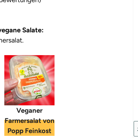
vegane Salate:
ersalat.
Veganer
Farmersalat von
Popp Feinkost