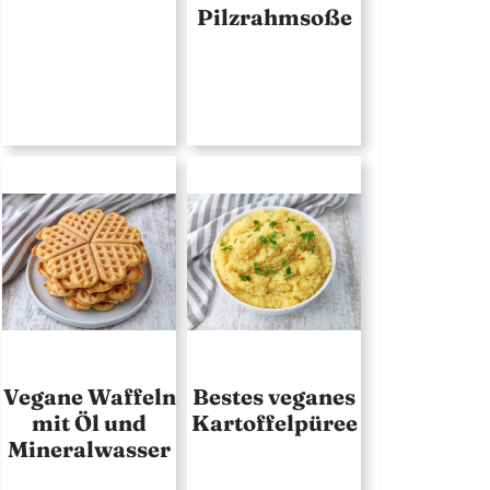
Pilzrahmsoße
Vegane Waffeln
Bestes veganes
mit Öl und
Kartoffelpüree
Mineralwasser