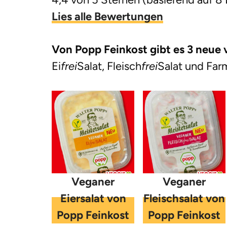
g
Lies alle Bewertungen
e
n
Von Popp Feinkost gibt es 3 neue 
Ei
frei
Salat, Fleisch
frei
Salat und Farm
Veganer
Veganer
Eiersalat von
Fleischsalat von
Popp Feinkost
Popp Feinkost