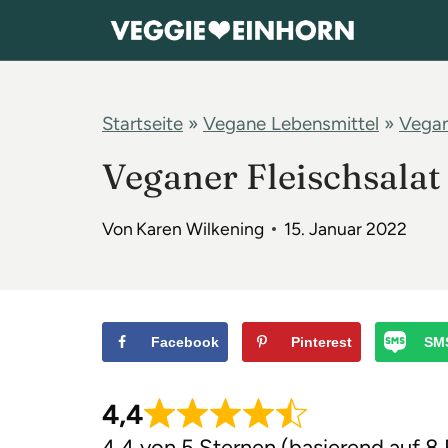
Z
u
m
I
Startseite
»
Vegane Lebensmittel
»
Vegan
n
Veganer Fleischsalat
h
a
Von
Karen Wilkening
15. Januar 2022
l
t
s
p
Facebook
Pinterest
SM
r
4,4
i
n
4,4 von 5 Sternen (basierend auf 