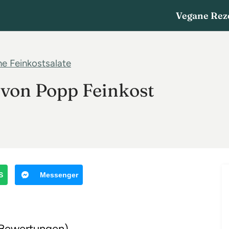
Vegane Rez
e Feinkostsalate
 von Popp Feinkost
S
Messenger
8 Bewertungen)