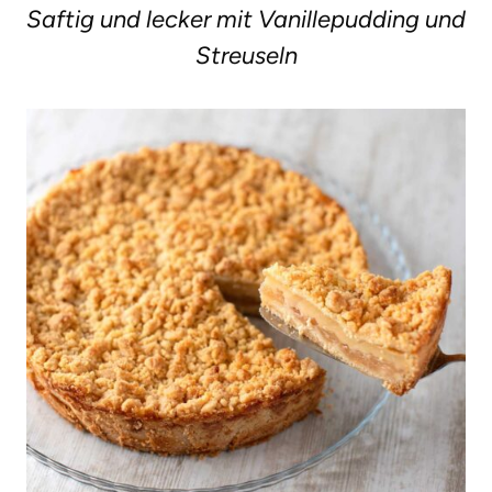
Saftig und lecker mit Vanillepudding und
g
Streuseln
e
n