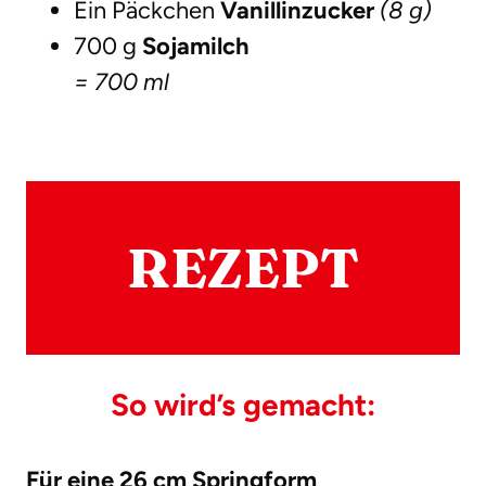
Ein Päckchen
Vanillinzucker
(8 g)
700 g
Sojamilch
= 700 ml
REZEPT
So wird’s gemacht:
Für eine 26 cm Springform