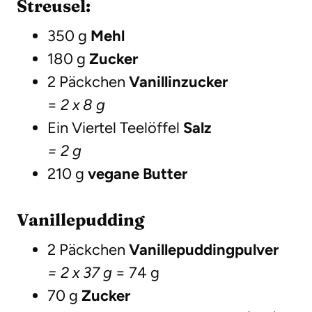
Streusel:
350 g
Mehl
180 g
Zucker
2 Päckchen
Vanillinzucker
=
2 x 8 g
Ein Viertel Teelöffel
Salz
= 2 g
210 g
vegane Butter
Vanillepudding
2 Päckchen
Vanillepuddingpulver
= 2 x 37 g
= 74 g
70 g
Zucker