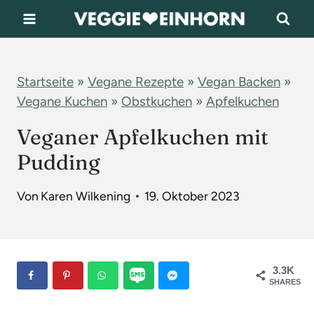
Z
u
m
I
Startseite
»
Vegane Rezepte
»
Vegan Backen
»
Vegane Kuchen
»
Obstkuchen
»
Apfelkuchen
n
h
Veganer Apfelkuchen mit
a
Pudding
l
t
Von
Karen Wilkening
19. Oktober 2023
s
p
r
3.3K
SHARES
i
n