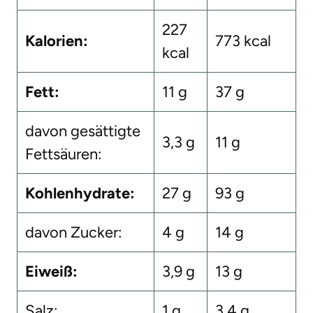
227
Kalorien:
773 kcal
kcal
Fett:
11 g
37 g
davon gesättigte
3,3 g
11 g
Fettsäuren:
Kohlenhydrate:
27 g
93 g
davon Zucker:
4 g
14 g
Eiweiß:
3,9 g
13 g
Salz:
1 g
3,4 g