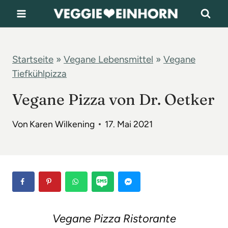
Z
u
m
I
Startseite
»
Vegane Lebensmittel
»
Vegane
Tiefkühlpizza
n
h
Vegane Pizza von Dr. Oetker
a
l
Von
Karen Wilkening
17. Mai 2021
t
s
p
r
i
Vegane Pizza Ristorante
n