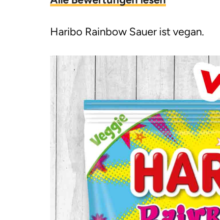
g
e
Haribo Rainbow Sauer ist vegan.
n