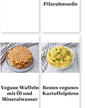
Pilzrahmsoße
Vegane Waffeln
Bestes veganes
mit Öl und
Kartoffelpüree
Mineralwasser