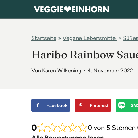
Z
u
m
I
Startseite
»
Vegane Lebensmittel
»
Süßes
n
Haribo Rainbow Sau
h
a
Von
Karen Wilkening
4. November 2022
l
t
s
p
Facebook
Pinterest
SM
r
0
i
0 von 5 Sternen
n
Alle Bewertungen lesen