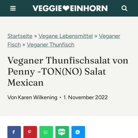
Z
u
m
I
Startseite
»
Vegane Lebensmittel
»
Veganer
Fisch
»
Veganer Thunfisch
n
h
Veganer Thunfischsalat von
a
Penny -TON(NO) Salat
l
Mexican
t
s
Von
Karen Wilkening
1. November 2022
p
r
i
n