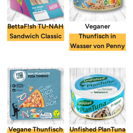
BettaF!sh TU-NAH
Veganer
Sandwich Classic
Thunfisch in
Wasser von Penny
Vegane Thunfisch
Unfished PlanTuna