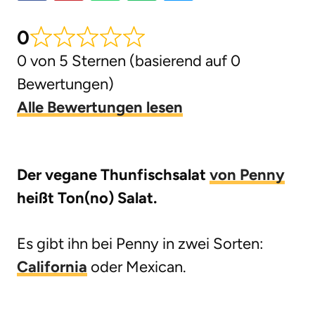
g
0
e
0 von 5 Sternen (basierend auf 0
n
Bewertungen)
Alle Bewertungen lesen
Der vegane Thunfischsalat
von Penny
heißt Ton(no) Salat.
Es gibt ihn bei Penny in zwei Sorten:
California
oder Mexican.