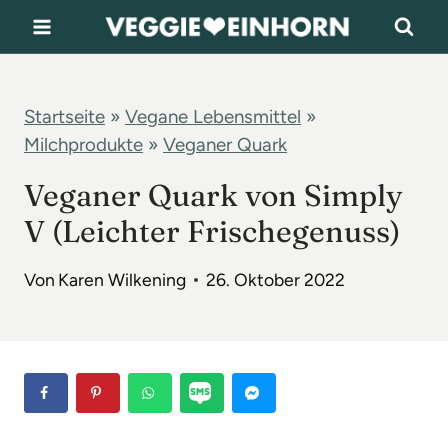
Z
u
m
I
Startseite
»
Vegane Lebensmittel
»
Milchprodukte
»
Veganer Quark
n
h
Veganer Quark von Simply
a
V (Leichter Frischegenuss)
l
t
Von
Karen Wilkening
26. Oktober 2022
s
p
r
i
n