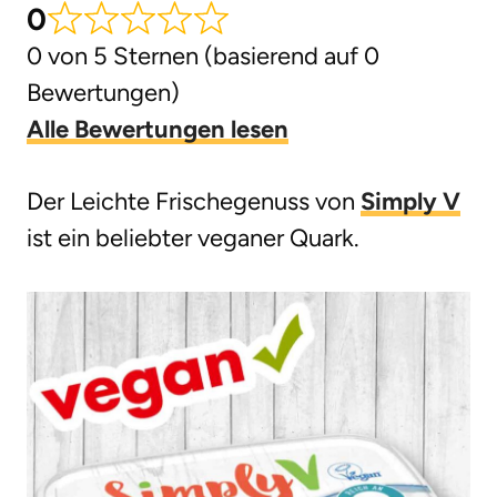
0
g
0 von 5 Sternen (basierend auf 0
e
Bewertungen)
n
Alle Bewertungen lesen
Der Leichte Frischegenuss von
Simply V
ist ein beliebter veganer Quark.