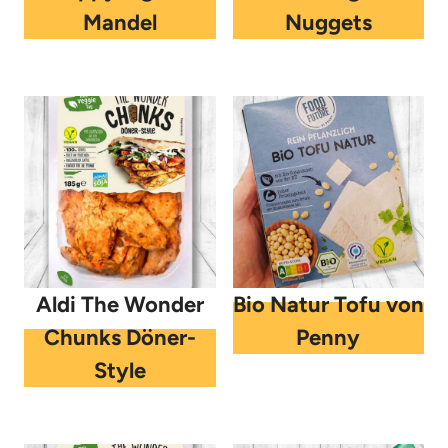
Mandel
Nuggets
Aldi The Wonder
Bio Natur Tofu von
Chunks Döner-
Penny
Style