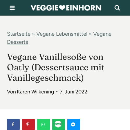
Z
u
m
I
Startseite
»
Vegane Lebensmittel
»
Vegane
Desserts
n
h
Vegane Vanillesoße von
a
Oatly (Dessertsauce mit
l
Vanillegeschmack)
t
s
Von
Karen Wilkening
7. Juni 2022
p
r
i
n