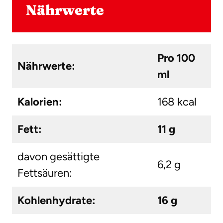
Nährwerte
Pro 100
Nährwerte:
ml
Kalorien:
168 kcal
Fett:
11 g
davon gesättigte
6,2 g
Fettsäuren:
Kohlenhydrate:
16 g