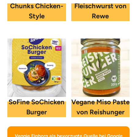
Chunks Chicken-
Fleischwurst von
Style
Rewe
SoFine SoChicken
Vegane Miso Paste
Burger
von Reishunger
Veggie Einhorn als bevorzugte Quelle bei Google