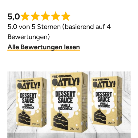
g
5,0
e
5,0 von 5 Sternen (basierend auf 4
n
Bewertungen)
Alle Bewertungen lesen