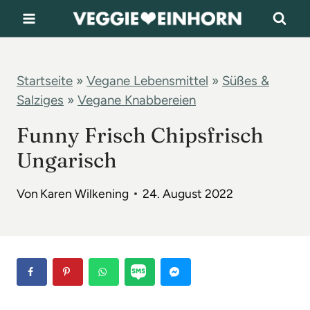
Z
u
m
I
Startseite
»
Vegane Lebensmittel
»
Süßes &
Salziges
»
Vegane Knabbereien
n
h
Funny Frisch Chipsfrisch
a
Ungarisch
l
t
Von
Karen Wilkening
24. August 2022
s
p
r
i
n