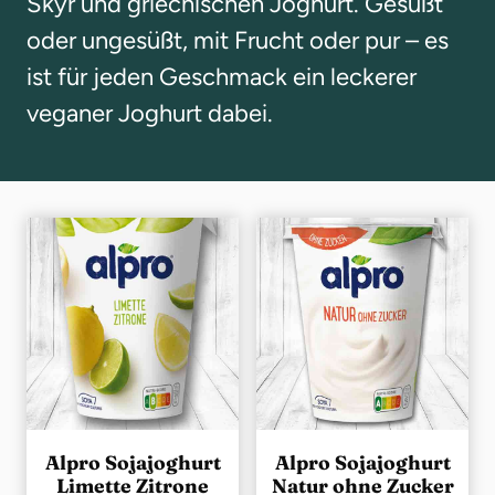
Skyr und griechischen Joghurt. Gesüßt
g
oder ungesüßt, mit Frucht oder pur – es
e
ist für jeden Geschmack ein leckerer
n
veganer Joghurt dabei.
Alpro Sojajoghurt
Alpro Sojajoghurt
Limette Zitrone
Natur ohne Zucker