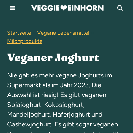
Z
u
m
Startseite
»
Vegane Lebensmittel
»
I
Milchprodukte
n
h
Veganer Joghurt
a
l
Nie gab es mehr vegane Joghurts im
t
Supermarkt als im Jahr 2023. Die
s
Auswahl ist riesig! Es gibt veganen
p
Sojajoghurt, Kokosjoghurt,
r
Mandeljoghurt, Haferjoghurt und
i
Cashewjoghurt. Es gibt sogar veganen
n