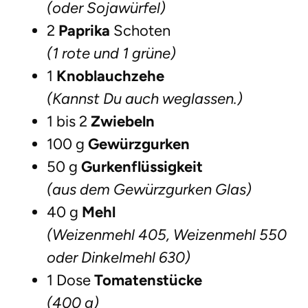
(oder Sojawürfel)
2
Paprika
Schoten
(1 rote und 1 grüne)
1
Knoblauchzehe
(Kannst Du auch weglassen.)
1 bis 2
Zwiebeln
100 g
Gewürzgurken
50 g
Gurkenflüssigkeit
(aus dem Gewürzgurken Glas)
40 g
Mehl
(Weizenmehl 405, Weizenmehl 550
oder Dinkelmehl 630)
1 Dose
Tomatenstücke
(400 g)