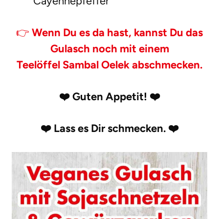
Cayennepfeffer
👉
Wenn Du es da hast, kannst Du das
Gulasch noch mit einem
Teelöffel
Sambal Oelek
abschmecken.
❤️
Guten Appetit!
❤️
❤️
Lass es Dir schmecken.
❤️