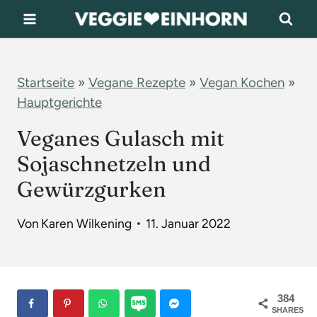
Z
u
m
I
Startseite
»
Vegane Rezepte
»
Vegan Kochen
»
Hauptgerichte
n
h
Veganes Gulasch mit
a
Sojaschnetzeln und
l
Gewürzgurken
t
s
Von
Karen Wilkening
11. Januar 2022
p
r
i
384
n
SHARES