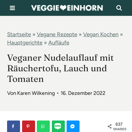
Z
u
m
I
Startseite
»
Vegane Rezepte
»
Vegan Kochen
»
Hauptgerichte
»
Aufläufe
n
h
Veganer Nudelauflauf mit
a
Räuchertofu, Lauch und
l
Tomaten
t
s
Von
Karen Wilkening
16. Dezember 2022
p
r
i
637
n
SHARES