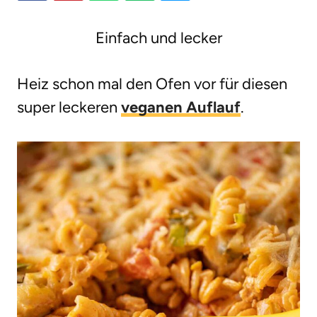
g
Einfach und lecker
e
n
Heiz schon mal den Ofen vor für diesen
super leckeren
veganen Auflauf
.