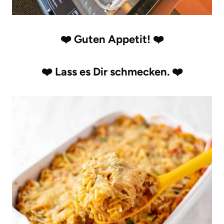
❤️
Guten Appetit!
❤️
❤️
Lass es Dir schmecken.
❤️