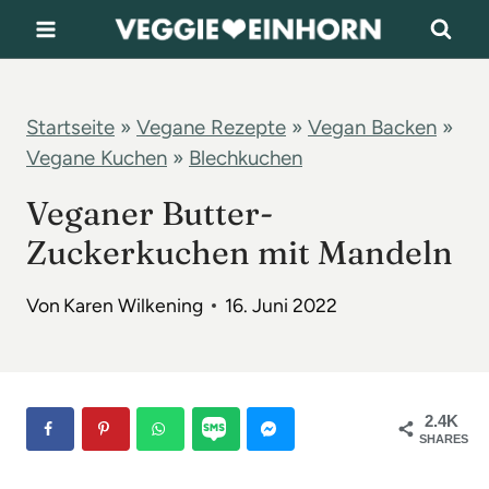
Z
u
m
I
Startseite
»
Vegane Rezepte
»
Vegan Backen
»
Vegane Kuchen
»
Blechkuchen
n
h
Veganer Butter-
a
Zuckerkuchen mit Mandeln
l
t
Von
Karen Wilkening
16. Juni 2022
s
p
r
2.4K
SHARES
i
n