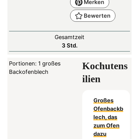
Merken
Bewerten
Gesamtzeit
S
3
Std.
t
u
Portionen:
1
großes
Kochutens
n
Backofenblech
ilien
d
e
n
Großes
Ofenbackb
lech, das
zum Ofen
dazu