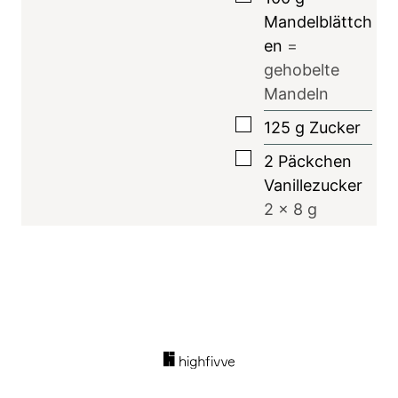
Mandelblättch
en
=
gehobelte
Mandeln
▢
125
g
Zucker
▢
2
Päckchen
Vanillezucker
2
x 8 g