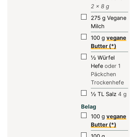
2
x 8 g
▢
275
g
Vegane
Milch
▢
100
g
vegane
Butter (*)
▢
½
Würfel
Hefe
oder
1
Päckchen
Trockenhefe
▢
½
TL
Salz
4
g
Belag
▢
100
g
vegane
Butter (*)
▢
100
g