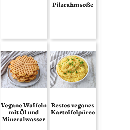
Pilzrahmsoße
Vegane Waffeln
Bestes veganes
mit Öl und
Kartoffelpüree
Mineralwasser