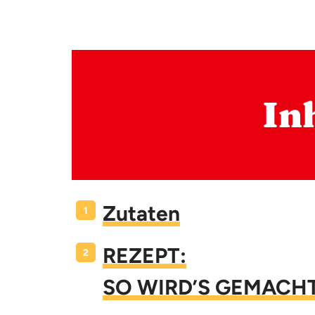
In
Zutaten
REZEPT:
SO WIRD’S GEMACH