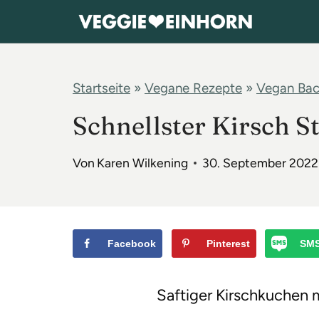
Z
u
m
I
Startseite
»
Vegane Rezepte
»
Vegan Ba
n
Schnellster Kirsch S
h
a
Von
Karen Wilkening
30. September 2022
l
t
s
p
Facebook
Pinterest
SM
r
i
Saftiger Kirschkuchen m
n