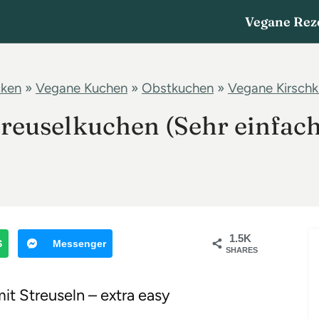
Vegane Rez
cken
»
Vegane Kuchen
»
Obstkuchen
»
Vegane Kirsch
treuselkuchen (Sehr einfach
1.5K
S
Messenger
SHARES
it Streuseln – extra easy