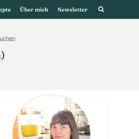
epte
Über mich
Newsletter
kuchen
)