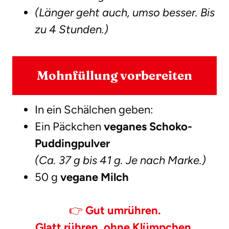
(Länger geht auch, umso besser. Bis
zu 4 Stunden.)
Mohnfüllung vorbereiten
In ein Schälchen geben:
Ein Päckchen
veganes Schoko-
Puddingpulver
(
Ca. 37 g bis 41 g
. Je nach Marke.)
50 g
vegane Milch
👉
Gut umrühren.
Glatt rühren, ohne Klümpchen.