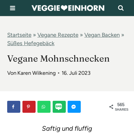
Z
u
m
I
Startseite
»
Vegane Rezepte
»
Vegan Backen
»
Süßes Hefegebäck
n
h
Vegane Mohnschnecken
a
l
Von
Karen Wilkening
16. Juli 2023
t
s
p
565
SHARES
r
i
Saftig und fluffig
n