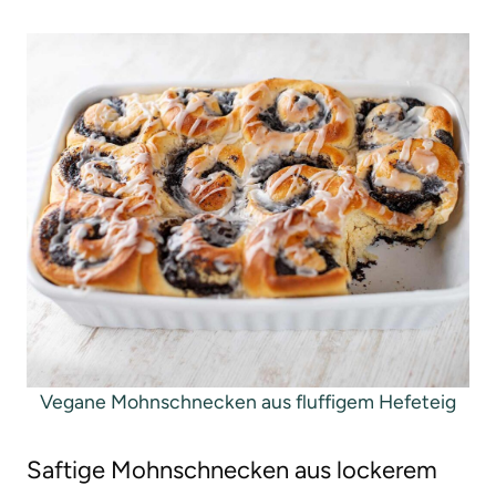
g
e
n
Vegane Mohnschnecken aus fluffigem Hefeteig
Saftige Mohnschnecken aus lockerem