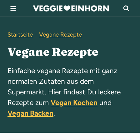
Z
u
m
Startseite
»
Vegane Rezepte
I
n
Vegane Rezepte
h
a
Einfache vegane Rezepte mit ganz
l
normalen Zutaten aus dem
t
Supermarkt. Hier findest Du leckere
s
Rezepte zum
Vegan Kochen
und
p
Vegan Backen
.
r
i
n