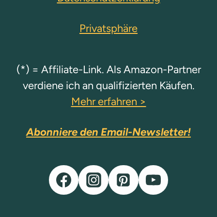
e
e
S
Privatsphäre
S
e
e
(*) = Affiliate-Link. Als Amazon-Partner
i
i
verdiene ich an qualifizierten Käufen.
t
Mehr erfahren >
t
e
e
Abonniere den Email-Newsletter!