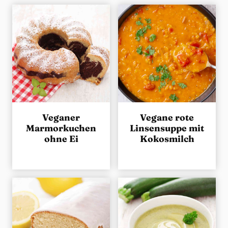
g
e
n
Veganer
Vegane rote
Marmorkuchen
Linsensuppe mit
ohne Ei
Kokosmilch