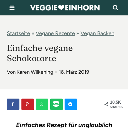
Z
u
m
I
Startseite
»
Vegane Rezepte
»
Vegan Backen
n
Einfache vegane
h
Schokotorte
a
l
Von
Karen Wilkening
16. März 2019
t
s
p
10.5K
r
SHARES
i
Einfaches Rezept für unglaublich
n