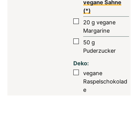
vegane Sahne
(*)
▢
20
g
vegane
Margarine
▢
50
g
Puderzucker
Deko:
▢
vegane
Raspelschokolad
e