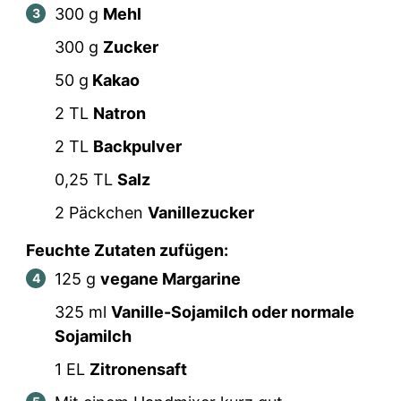
300
g
Mehl
300
g
Zucker
50
g
Kakao
2
TL
Natron
2
TL
Backpulver
0,25
TL
Salz
2
Päckchen
Vanillezucker
Feuchte Zutaten zufügen:
125
g
vegane Margarine
325
ml
Vanille-Sojamilch oder normale
Sojamilch
1
EL
Zitronensaft