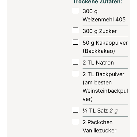
Trockene Zutaten:
n
▢
300
g
Weizenmehl 405
▢
300
g
Zucker
▢
50
g
Kakaopulver
(Backkakao)
▢
2
TL
Natron
▢
2
TL
Backpulver
(am besten
Weinsteinbackpul
ver)
▢
¼
TL
Salz
2
g
▢
2
Päckchen
Vanillezucker