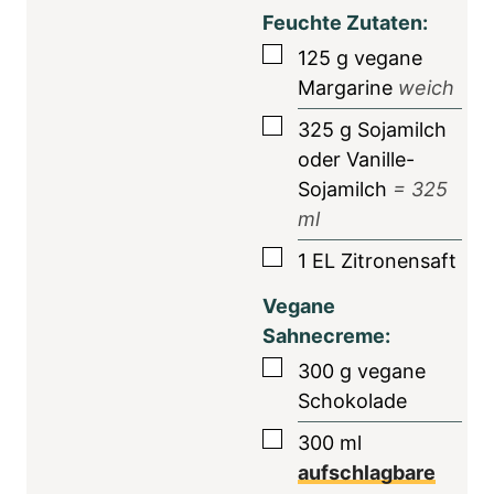
Feuchte Zutaten:
▢
125
g
vegane
Margarine
weich
▢
325
g
Sojamilch
oder Vanille-
Sojamilch
=
325
ml
▢
1
EL
Zitronensaft
Vegane
Sahnecreme:
▢
300
g
vegane
Schokolade
▢
300
ml
aufschlagbare