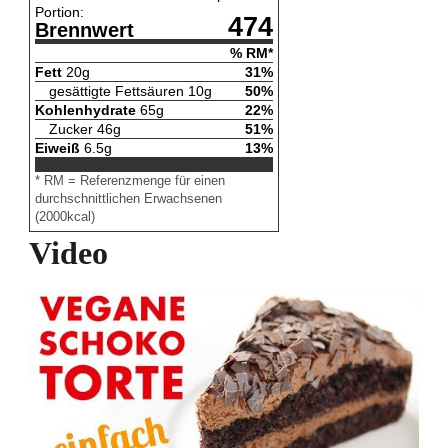
Portion:
474
Brennwert
% RM*
Fett
20
g
31
%
gesättigte Fettsäuren
10
g
50
%
Kohlenhydrate
65
g
22
%
Zucker
46
g
51
%
Eiweiß
6.5
g
13
%
* RM = Referenzmenge für einen
durchschnittlichen Erwachsenen
(2000kcal)
Video