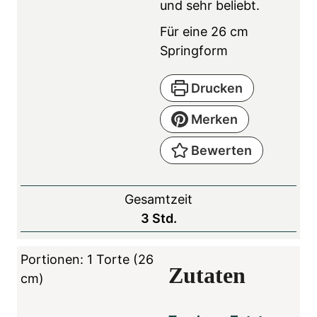
und sehr beliebt.
Für eine 26 cm
Springform
Drucken
Merken
Bewerten
Gesamtzeit
S
3
Std.
t
u
Portionen:
1
Torte (26
Zutaten
n
cm)
d
e