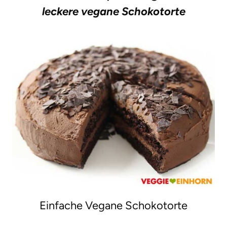
leckere vegane Schokotorte
g
e
n
Einfache Vegane Schokotorte